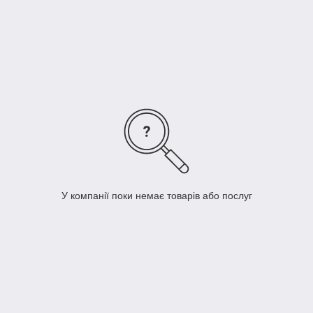
з рослин, та охолоджуючись знов перетворюється у воду.
Гідролати використовуються для зовнішнього застосування
як антисептичний, протигрибковий та антизапальний засіб.
При нанесенні на шкіру, сприяє відшолушованню
пошкодженої шкіри, та відновленню нової.
У компанії поки немає товарів або послуг