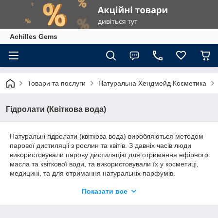
Achilles Gems
Товари та послуги
Натуральна Хендмейд Косметика
Гідролати (Квіткова вода)
Натуральні гідролати (квіткова вода) виробляються методом
парової дистиляціі з рослин та квітів. З давніх часів люди
використовували парову дистиляцію для отримання ефірного
масла та квіткової води, та використовували їх у косметиці,
медицині, та для отримання натуральніх парфумів.
Парова дистиляція це просес у якому вода, нагріваючись,
Показати все
перетворюється в пар, та піднімається до гори по мідному
дистилятору, в якому розміщена сировина, у вигляді квітів
або рослин. Пар сбирає активні речовини та мікроелементи