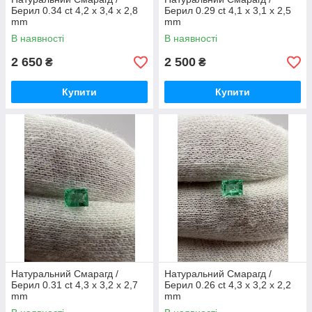
Берил 0.34 ct 4,2 х 3,4 х 2,8
Берил 0.29 ct 4,1 х 3,1 х 2,5
mm
mm
В наявності
В наявності
2 650
2 500
₴
₴
Купити
Купити
Натуральний Смарагд /
Натуральний Смарагд /
Берил 0.31 ct 4,3 х 3,2 х 2,7
Берил 0.26 ct 4,3 х 3,2 х 2,2
mm
mm