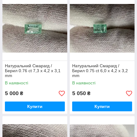
Натуральний Смарагд /
Натуральний Смарагд /
Берил 0.76 ct 7,3 х 4,2 х 3,1
Берил 0.75 ct 6,0 х 4,2 х 3,2
mm
mm
В наявності
В наявності
5 000
5 050
₴
₴
Купити
Купити