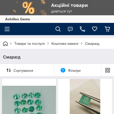
Achilles Gems
Товари та послуги
Коштовні камені
Смарагд
Смарагд
Сортування
0
Фільтри