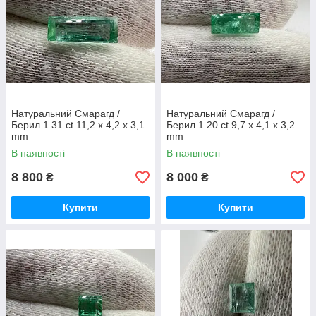
Натуральний Смарагд /
Натуральний Смарагд /
Берил 1.31 ct 11,2 х 4,2 х 3,1
Берил 1.20 ct 9,7 х 4,1 х 3,2
mm
mm
В наявності
В наявності
8 800
8 000
₴
₴
Купити
Купити