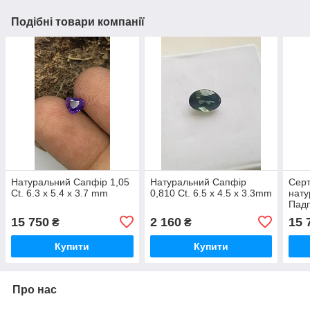
Подібні товари компанії
Натуральний Сапфір 1,05
Натуральний Сапфір
Серт
Ct. 6.3 x 5.4 x 3.7 mm
0,810 Ct. 6.5 x 4.5 x 3.3mm
нату
Падп
5.96
15 750
2 160
15 
₴
₴
Купити
Купити
Про нас