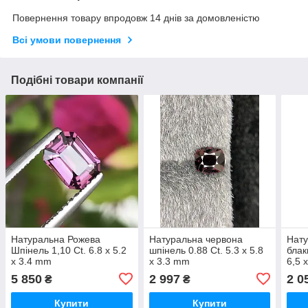
Повернення товару впродовж 14 днів за домовленістю
Всі умови повернення
Подібні товари компанії
Натуральна Рожева
Натуральна червона
Нату
Шпінель 1,10 Ct. 6.8 x 5.2
шпінель 0.88 Ct. 5.3 x 5.8
блак
x 3.4 mm
x 3.3 mm
6,5 
5 850
2 997
2 0
₴
₴
Купити
Купити