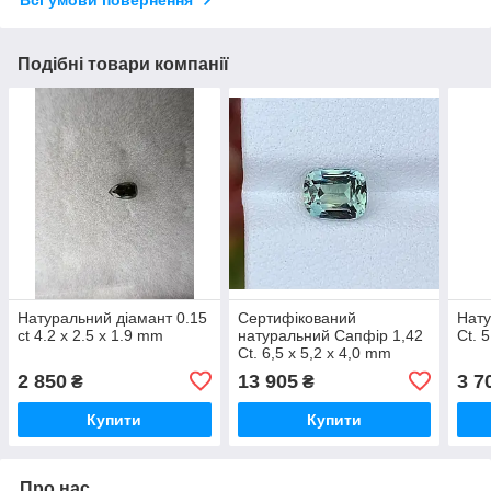
Всі умови повернення
Подібні товари компанії
Натуральний діамант 0.15
Сертифікований
Нату
ct 4.2 x 2.5 x 1.9 mm
натуральний Сапфір 1,42
Ct. 
Ct. 6,5 x 5,2 x 4,0 mm
2 850
13 905
3 7
₴
₴
Купити
Купити
Про нас