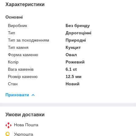
Характеристики
Основні
Виробник
Без бренду
Тип
Дорогоцінні
Тип за походженням
Природні
Тип камня
Кунцит
Форма каменю
Овал
Колір
Рожевий
Вага каменів
6.1 ct
Розмір каменю
12.5 мм
Стан
Новий
Приховати
Умови доставки
Нова Пошта
Укрпошта