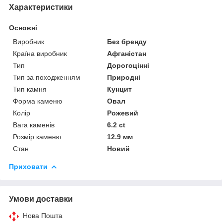
Характеристики
Основні
Виробник
Без бренду
Країна виробник
Афганістан
Тип
Дорогоцінні
Тип за походженням
Природні
Тип камня
Кунцит
Форма каменю
Овал
Колір
Рожевий
Вага каменів
6.2 ct
Розмір каменю
12.9 мм
Стан
Новий
Приховати
Умови доставки
Нова Пошта