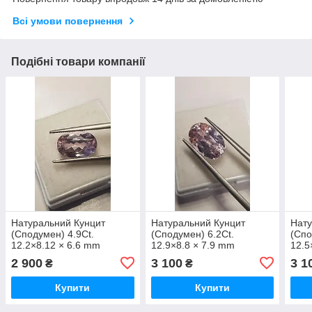
Всі умови повернення
Подібні товари компанії
Натуральний Кунцит
Натуральний Кунцит
Нату
(Сподумен) 4.9Сt.
(Сподумен) 6.2Сt.
(Спо
12.2×8.12 × 6.6 mm
12.9×8.8 × 7.9 mm
12.5
2 900
3 100
3 1
₴
₴
Купити
Купити