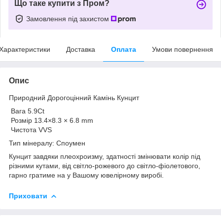
Що таке купити з Пром?
Замовлення під захистом
Характеристики
Доставка
Оплата
Умови повернення
Опис
Природний Дорогоцінний Камінь Кунцит
Вага 5.9Сt
Розмір 13.4×8.3 × 6.8 mm
Чистота VVS
Тип мінералу: Споумен
Кунцит завдяки плеохроизму, здатності змінювати колір під
різними кутами, від світло-рожевого до світло-фіолетового,
гарно гратиме на у Вашому ювелірному виробі.
Приховати