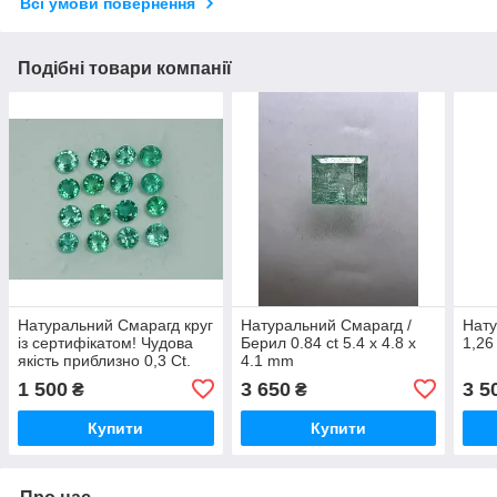
Всі умови повернення
Подібні товари компанії
Натуральний Смарагд круг
Натуральний Смарагд /
Нату
із сертифікатом! Чудова
Берил 0.84 ct 5.4 х 4.8 х
1,26
якість приблизно 0,3 Сt.
4.1 mm
4.2 x 4.2 x 2.8mm
1 500
3 650
3 5
₴
₴
Купити
Купити