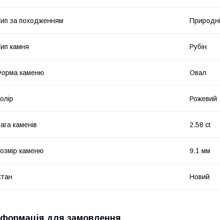
ип за походженням
Природн
ип камня
Рубін
Форма каменю
Овал
олір
Рожевий
ага каменів
2.58 ct
озмір каменю
9.1 мм
Стан
Новий
нформація для замовлення