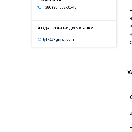
+380 (98) 852-31-40
Н
В
Р
Ч
tylik1@gmail.com
О
Х
В
Т