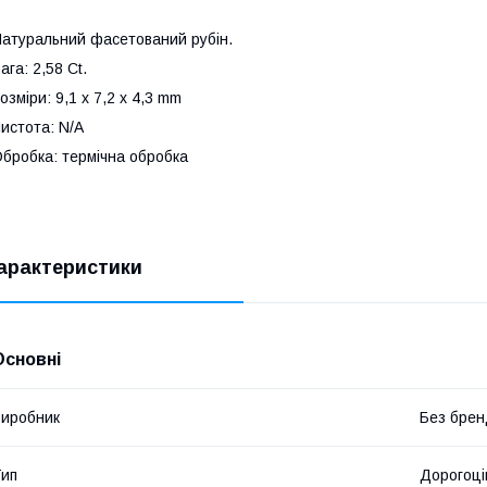
атуральний фасетований рубін.
ага: 2,58 Сt.
озміри: 9,1 x 7,2 x 4,3 mm
истота: N/A
бробка: термічна обробка
арактеристики
Основні
иробник
Без брен
ип
Дорогоці