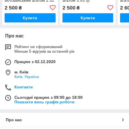
Ботсванським агатом 2.31
агатом 3.53 гр
агат
гр
2 500
2 500
2 6
₴
₴
Купити
Купити
Про нас
Рейтинг не сформований
Менше 5 відгуків за останній рік
Працює з 02.12.2020
м. Київ
Київ, Україна
Контакти
Сьогодні працює з 09:00 до 18:00
Показати весь графік роботи
Про нас