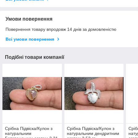
Умови повернення
Повернення товару впродовж 14 днів за домовленістю
Всі умови повернення
Подібні товари компанії
Срібна Підвіска/Кулон з
Срібна Підвіска/Кулон з
Сріб
натуральним
натуральним дендритним
нат