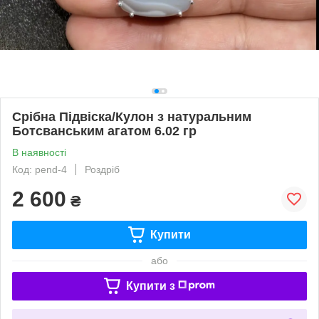
Срібна Підвіска/Кулон з натуральним
Ботсванським агатом 6.02 гр
В наявності
Код: pend-4
Роздріб
2 600
₴
Купити
або
Купити з