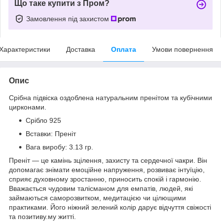
Що таке купити з Пром?
Замовлення під захистом
Характеристики
Доставка
Оплата
Умови повернення
Опис
Срібна підвіска оздоблена натуральним пренітом та кубічними
цирконами.
Срібло 925
Вставки: Преніт
Вага виробу: 3.13 гр.
Преніт — це камінь зцілення, захисту та сердечної чакри. Він
допомагає знімати емоційне напруження, розвиває інтуїцію,
сприяє духовному зростанню, приносить спокій і гармонію.
Вважається чудовим талісманом для емпатів, людей, які
займаються саморозвитком, медитацією чи цілющими
практиками. Його ніжний зелений колір дарує відчуття свіжості
та позитиву.му житті.