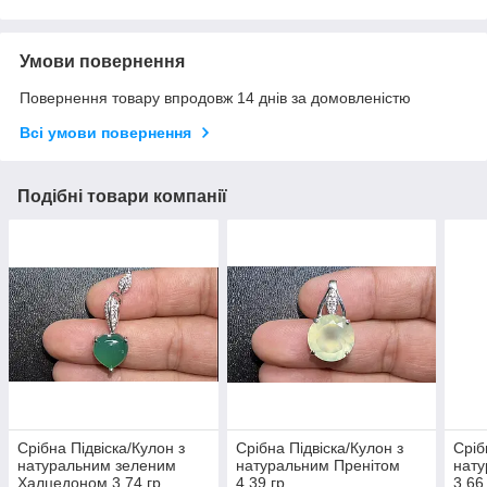
Умови повернення
Повернення товару впродовж 14 днів за домовленістю
Всі умови повернення
Подібні товари компанії
Срібна Підвіска/Кулон з
Срібна Підвіска/Кулон з
Сріб
натуральним зеленим
натуральним Пренітом
нату
Халцедоном 3.74 гр
4.39 гр
3.66