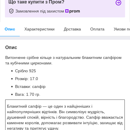
Що таке купити з Пром?
Замовлення під захистом
Опис
Характеристики
Доставка
Оплата
Умови п
Опис
Витончене срібне кільце з натуральним блакитним сапфіром
та кубічними цирконами.
Срібло 925
Розмір: 17.0
Вставки: сапфір
Вага: 1.70 гр.
Блакитний сапфір — це один з найцінніших і
найпопулярніших відтінків. Він символізує мудрість,
душевний спокій, вірність і благородство. Сапфір вважається
каменем королів, допомагає розвивати інтуїцію, захищає від
негативу та притягує удачу.