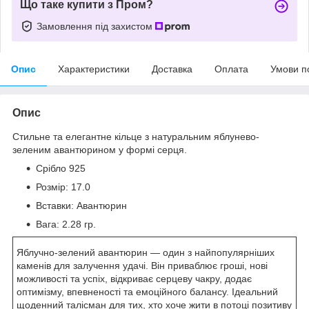
Що таке купити з Пром?
Замовлення під захистом
Опис
Характеристики
Доставка
Оплата
Умови п
Опис
Стильне та елегантне кільце з натуральним яблунево-
зеленим авантюрином у формі серця.
Срібло 925
Розмір: 17.0
Вставки: Авантюрин
Вага: 2.28 гр.
Яблучно-зелений авантюрин — один з найпопулярніших
каменів для залучення удачі. Він приваблює гроші, нові
можливості та успіх, відкриває серцеву чакру, додає
оптимізму, впевненості та емоційного балансу. Ідеальний
щоденний талісман для тих, хто хоче жити в потоці позитиву