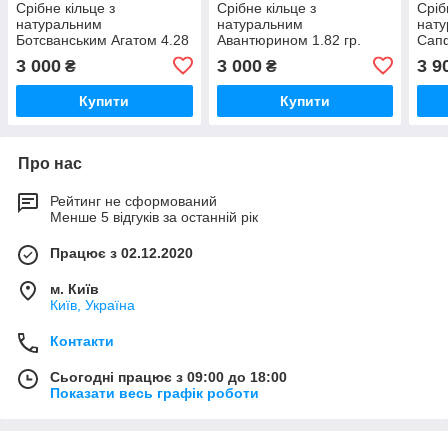
Срібне кільце з
Срібне кільце з
Сріб
натуральним
натуральним
нату
Ботсванським Агатом 4.28
Авантюрином 1.82 гр.
Сапф
гр.
3 000
3 000
3 9
₴
₴
Купити
Купити
Про нас
Рейтинг не сформований
Менше 5 відгуків за останній рік
Працює з 02.12.2020
м. Київ
Київ, Україна
Контакти
Сьогодні працює з 09:00 до 18:00
Показати весь графік роботи