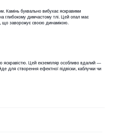
м. Камінь буквально вибухає яскравими
 на глибокому димчастому тлі. Цей опал має
al», що заворожує своєю динамікою.
вою яскравістю. Цей екземпляр особливо вдалий —
йде для створення ефектної підвіски, каблучки чи