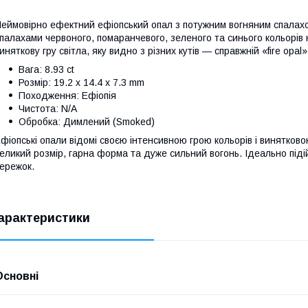
еймовірно ефектний ефіопський опал з потужним вогняним спалахо
палахами червоного, помаранчевого, зеленого та синього кольорів
иняткову гру світла, яку видно з різних кутів — справжній «fire op
Вага: 8.93 ct
Розмір: 19.2 x 14.4 x 7.3 mm
Походження: Ефіопія
Чистота: N/A
Обробка: Димлений (Smoked)
фіопські опали відомі своєю інтенсивною грою кольорів і винятко
еликий розмір, гарна форма та дуже сильний вогонь. Ідеально піді
ережок.
арактеристики
Основні