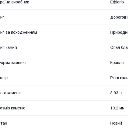
раїна виробник
Ефіопія
ип
Дорогоці
ип за походженням
Природн
ип камня
Опал бла
Форма каменю
Крапля
олір
Різні кол
ага каменів
8.93 ct
озмір каменю
19.2 мм
Стан
Новий