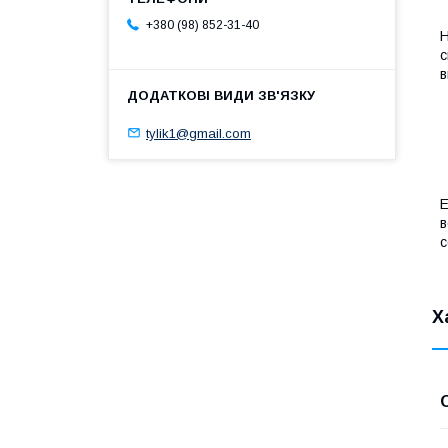
+380 (98) 852-31-40
Н
с
в
tylik1@gmail.com
Е
в
с
Х