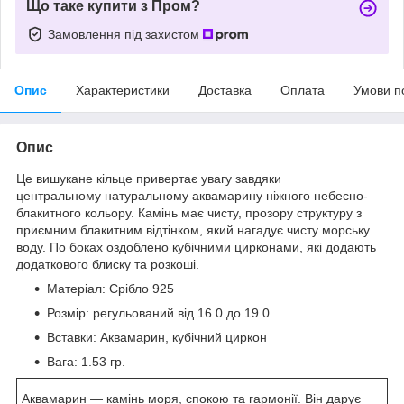
Що таке купити з Пром?
Замовлення під захистом
Опис
Характеристики
Доставка
Оплата
Умови п
Опис
Це вишукане кільце привертає увагу завдяки
центральному натуральному аквамарину ніжного небесно-
блакитного кольору. Камінь має чисту, прозору структуру з
приємним блакитним відтінком, який нагадує чисту морську
воду. По боках оздоблено кубічними цирконами, які додають
додаткового блиску та розкоші.
Матеріал: Срібло 925
Розмір: регульований від 16.0 до 19.0
Вставки: Аквамарин, кубічний циркон
Вага: 1.53 гр.
Аквамарин — камінь моря, спокою та гармонії. Він дарує