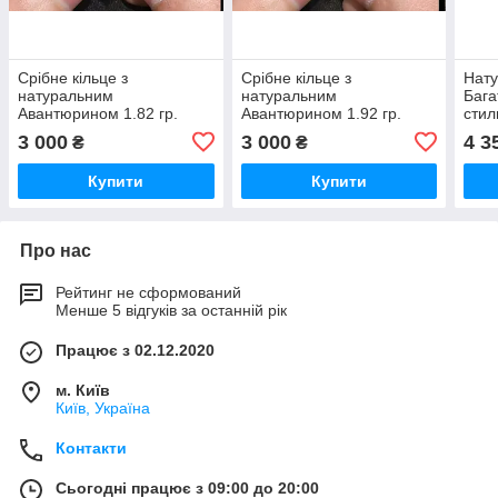
Срібне кільце з
Срібне кільце з
Нат
натуральним
натуральним
Бага
Авантюрином 1.82 гр.
Авантюрином 1.92 гр.
стил
роді
3 000
3 000
4 3
₴
₴
гр.
Купити
Купити
Про нас
Рейтинг не сформований
Менше 5 відгуків за останній рік
Працює з 02.12.2020
м. Київ
Київ, Україна
Контакти
Сьогодні працює з 09:00 до 20:00